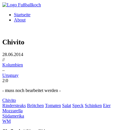
Direkt zum Inhalt
Startseite
About
Chivito
28.06.2014
//
Kolumbien
–
Uruguay
2:0
- muss noch bearbeitet werden -
Chivito
Rindersteaks
Brötchen
Tomaten
Salat
Speck
Schinken
Eier
Mozzarella
Südamerika
WM