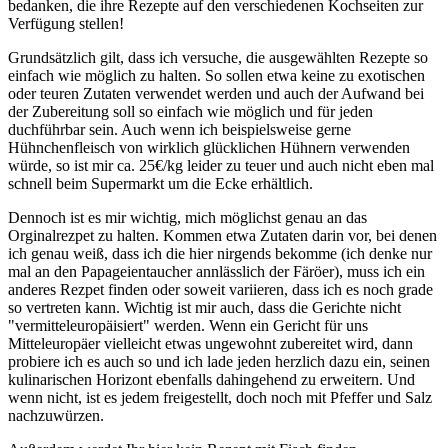
bedanken, die ihre Rezepte auf den verschiedenen Kochseiten zur
Verfügung stellen!
Grundsätzlich gilt, dass ich versuche, die ausgewählten Rezepte so
einfach wie möglich zu halten. So sollen etwa keine zu exotischen
oder teuren Zutaten verwendet werden und auch der Aufwand bei
der Zubereitung soll so einfach wie möglich und für jeden
duchführbar sein. Auch wenn ich beispielsweise gerne
Hühnchenfleisch von wirklich glücklichen Hühnern verwenden
würde, so ist mir ca. 25€/kg leider zu teuer und auch nicht eben mal
schnell beim Supermarkt um die Ecke erhältlich.
Dennoch ist es mir wichtig, mich möglichst genau an das
Orginalrezpet zu halten. Kommen etwa Zutaten darin vor, bei denen
ich genau weiß, dass ich die hier nirgends bekomme (ich denke nur
mal an den Papageientaucher annlässlich der Färöer), muss ich ein
anderes Rezpet finden oder soweit variieren, dass ich es noch grade
so vertreten kann. Wichtig ist mir auch, dass die Gerichte nicht
"vermitteleuropäisiert" werden. Wenn ein Gericht für uns
Mitteleuropäer vielleicht etwas ungewohnt zubereitet wird, dann
probiere ich es auch so und ich lade jeden herzlich dazu ein, seinen
kulinarischen Horizont ebenfalls dahingehend zu erweitern. Und
wenn nicht, ist es jedem freigestellt, doch noch mit Pfeffer und Salz
nachzuwürzen.