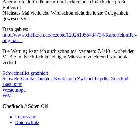
Aber mir fehlt für die meinsten Leckereinen einfach eine große
Fritteuse!
Nächstes Mal vielleicht. Wird schon nicht die letzte Gelegenheit
gewesen sein....
Dazu gab es:
http://www.chefkoch.de/rezepte/129261055484734/Kartoffelpuffer-
original-...
Die Wertung kann ich auch schon mal verraten: 7,8/10 - wobei der
VLA zum Nachtisch bei einigen Mitessern zu einem Extrapunkt
verhalf!
Schweinefilet gratiniert
Schwein
Gouda
Tomaten
Knoblauch
Zwiebel
Paprika
Zucchini
Basilikum
Westeuropa
WM
Chefkoch
// Sören Ohl
Impressum
Datenschutz