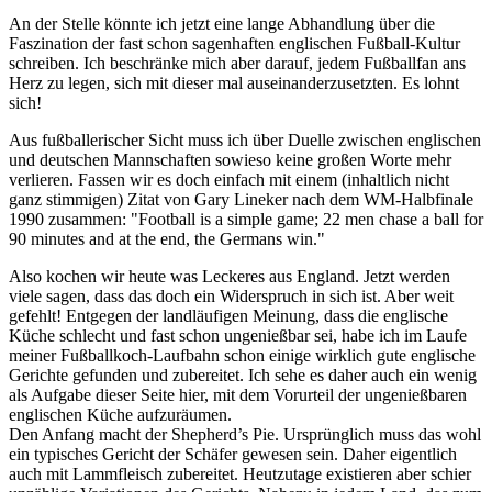
An der Stelle könnte ich jetzt eine lange Abhandlung über die
Faszination der fast schon sagenhaften englischen Fußball-Kultur
schreiben. Ich beschränke mich aber darauf, jedem Fußballfan ans
Herz zu legen, sich mit dieser mal auseinanderzusetzten. Es lohnt
sich!
Aus fußballerischer Sicht muss ich über Duelle zwischen englischen
und deutschen Mannschaften sowieso keine großen Worte mehr
verlieren. Fassen wir es doch einfach mit einem (inhaltlich nicht
ganz stimmigen) Zitat von Gary Lineker nach dem WM-Halbfinale
1990 zusammen: "Football is a simple game; 22 men chase a ball for
90 minutes and at the end, the Germans win."
Also kochen wir heute was Leckeres aus England. Jetzt werden
viele sagen, dass das doch ein Widerspruch in sich ist. Aber weit
gefehlt! Entgegen der landläufigen Meinung, dass die englische
Küche schlecht und fast schon ungenießbar sei, habe ich im Laufe
meiner Fußballkoch-Laufbahn schon einige wirklich gute englische
Gerichte gefunden und zubereitet. Ich sehe es daher auch ein wenig
als Aufgabe dieser Seite hier, mit dem Vorurteil der ungenießbaren
englischen Küche aufzuräumen.
Den Anfang macht der Shepherd’s Pie. Ursprünglich muss das wohl
ein typisches Gericht der Schäfer gewesen sein. Daher eigentlich
auch mit Lammfleisch zubereitet. Heutzutage existieren aber schier