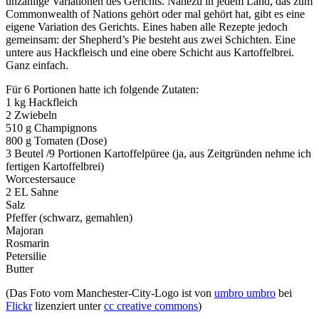
unzählige Variationen des Gerichts. Nahezu in jedem Land, das zum
Commonwealth of Nations gehört oder mal gehört hat, gibt es eine
eigene Variation des Gerichts. Eines haben alle Rezepte jedoch
gemeinsam: der Shepherd’s Pie besteht aus zwei Schichten. Eine
untere aus Hackfleisch und eine obere Schicht aus Kartoffelbrei.
Ganz einfach.
Für 6 Portionen hatte ich folgende Zutaten:
1 kg Hackfleich
2 Zwiebeln
510 g Champignons
800 g Tomaten (Dose)
3 Beutel /9 Portionen Kartoffelpüree (ja, aus Zeitgründen nehme ich
fertigen Kartoffelbrei)
Worcestersauce
2 EL Sahne
Salz
Pfeffer (schwarz, gemahlen)
Majoran
Rosmarin
Petersilie
Butter
(Das Foto vom Manchester-City-Logo ist von
umbro umbro
bei
Flickr
lizenziert unter
cc creative commons
)